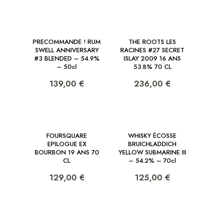
PRECOMMANDE ! RUM
THE ROOTS LES
SWELL ANNIVERSARY
RACINES #27 SECRET
#3 BLENDED – 54.9%
ISLAY 2009 16 ANS
– 50cl
53.8% 70 CL
139,00 €
236,00 €
FOURSQUARE
WHISKY ÉCOSSE
EPILOGUE EX
BRUICHLADDICH
BOURBON 19 ANS 70
YELLOW SUBMARINE III
CL
– 54.2% – 70cl
129,00 €
125,00 €