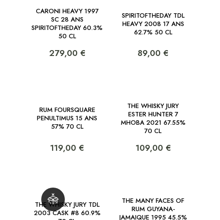
CARONI HEAVY 1997
SPIRITOFTHEDAY TDL
SC 28 ANS
HEAVY 2008 17 ANS
SPIRITOFTHEDAY 60.3%
62.7% 50 CL
50 CL
279,00 €
89,00 €
THE WHISKY JURY
RUM FOURSQUARE
ESTER HUNTER 7
PENULTIMUS 15 ANS
MHOBA 2021 67.55%
57% 70 CL
70 CL
119,00 €
109,00 €
THE MANY FACES OF
THE WHISKY JURY TDL
RUM GUYANA-
2003 CASK #8 60.9%
JAMAIQUE 1995 45.5%