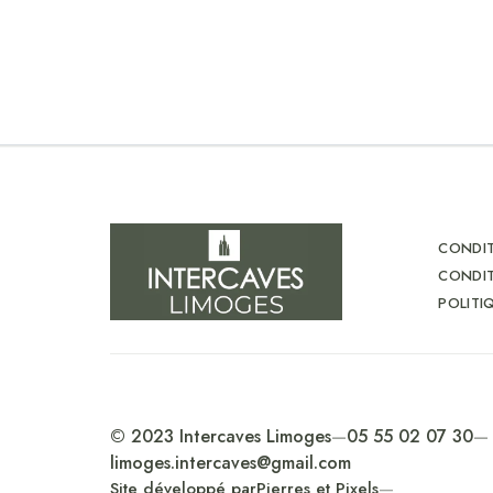
CONDIT
CONDIT
POLITI
© 2023 Intercaves Limoges
—
05 55 02 07 30
—
limoges.intercaves@gmail.com
Site développé par
Pierres et Pixels
—