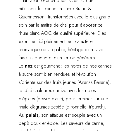
l'Habitation Grand-Fonds. C'est ici que
mûrissent les cannes à sucre Braud &
Quennesson. Transformées avec le plus grand
soin par le maître de chai pour élaborer ce
rhum blanc AOC de qualité supérieure. Elles
expriment ici pleinement leur caractère
aromatique remarquable, héritage d'un savoir-
faire historique et d'un terroir généreux.
Le
nez
est gourmand; les notes de nos cannes
à sucre sont bien rendues et l'évolution
s’oriente sur des fruits jeunes (Ananas Banane),
le côté chaleureux arrive avec les notes
d'épices (poivre blanc), pour terminer sur une
finale d’agrumes zestée (citronnelle, ti’punch).
Au
palais,
son attaque est souple avec un
pep's doux et épicé. Les saveurs de canne,