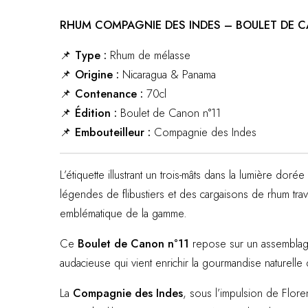
RHUM COMPAGNIE DES INDES – BOULET DE CA
📌
Type :
Rhum de mélasse
📌
Origine :
Nicaragua & Panama
📌
Contenance :
70cl
📌
Édition :
Boulet de Canon n°11
📌
Embouteilleur :
Compagnie des Indes
L’étiquette illustrant un trois-mâts dans la lumière dor
légendes de flibustiers et des cargaisons de rhum tr
emblématique de la gamme.
Ce
Boulet de Canon n°11
repose sur un assembla
audacieuse qui vient enrichir la gourmandise naturelle d
La
Compagnie des Indes
, sous l’impulsion de Flor