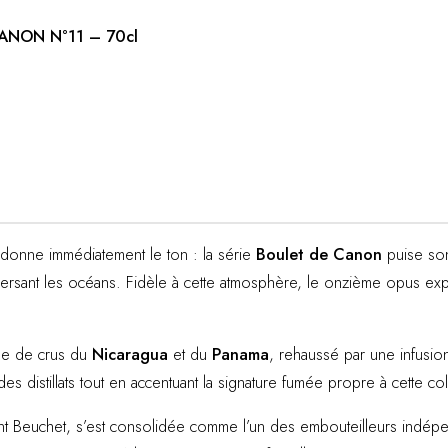
NON N°11 – 70cl
ée donne immédiatement le ton : la série
Boulet de Canon
puise son 
aversant les océans. Fidèle à cette atmosphère, le onzième opus e
ge de crus du
Nicaragua
et du
Panama
, rehaussé par une infusi
es distillats tout en accentuant la signature fumée propre à cette col
ent Beuchet, s’est consolidée comme l’un des embouteilleurs indépe