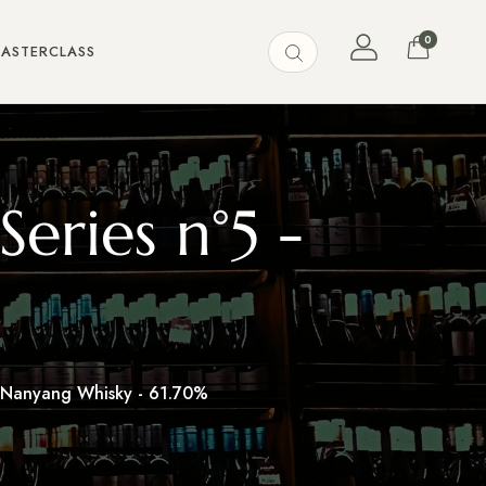
0
MASTERCLASS
eries n°5 -
ng Nanyang Whisky - 61.70%