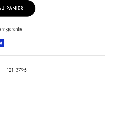
AU PANIER
nt garantie
121_3796