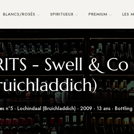
BLANCS/ROSÉS
SPIRITUEUX
PREMIUM
LES 
ITS - Swell & Co S
ruichladdich)
es n°5 - Lochindaal (Bruichladdich) - 2009 - 13 ans - Bottli