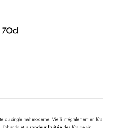
 70cl
e du single malt moderne. Vieilli intégralement en fûts
Highlands et la
rondeur fruitée
des fûts de vin