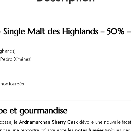
 Single Malt des Highlands – 50% –
ghlands)
 Pedro Ximénez)
t non-tourbés
urbe et gourmandise
Écosse, le
Ardnamurchan Sherry Cask
dévoile une nouvelle facett
pose une rencontre brillante entre les
notes fumées
typiques des 