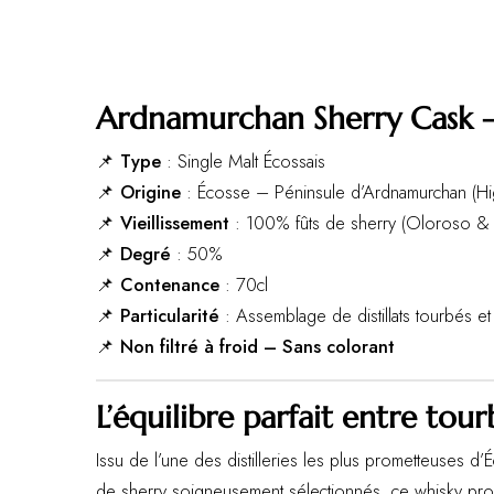
Ardnamurchan Sherry Cask –
📌
Type
: Single Malt Écossais
📌
Origine
: Écosse – Péninsule d’Ardnamurchan (Hi
📌
Vieillissement
: 100% fûts de sherry (Oloroso &
📌
Degré
: 50%
📌
Contenance
: 70cl
📌
Particularité
: Assemblage de distillats tourbés e
📌
Non filtré à froid – Sans colorant
L’équilibre parfait entre to
Issu de l’une des distilleries les plus prometteuses d’
de sherry soigneusement sélectionnés, ce whisky pro