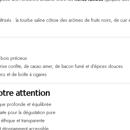
risés : la tourbe saline côtoie des arômes de fruits noirs, de cuir
 bois précieux
rise confite, de cacao amer, de bacon fumé et d'épices douces
ecs et de boîte à cigares
otre attention
que profonde et équilibrée
faite pour la dégustation pure
 éthique et transparente
 et étonnamment accessible