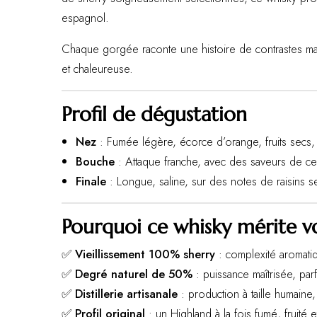
espagnol.
Chaque gorgée raconte une histoire de contrastes maît
et chaleureuse.
Profil de dégustation
Nez
: Fumée légère, écorce d’orange, fruits secs,
Bouche
: Attaque franche, avec des saveurs de ce
Finale
: Longue, saline, sur des notes de raisins s
Pourquoi ce whisky mérite v
✅
Vieillissement 100% sherry
: complexité aromati
✅
Degré naturel de 50%
: puissance maîtrisée, par
✅
Distillerie artisanale
: production à taille humaine,
✅
Profil original
: un Highland à la fois fumé, fruité