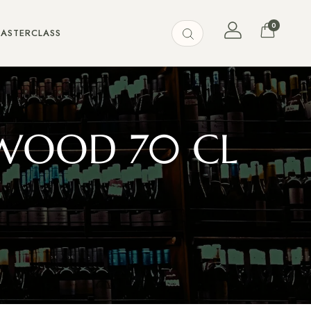
0
MASTERCLASS
 WOOD 70 CL