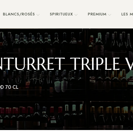
BLANCS/ROSÉS
SPIRITUEUX
PREMIUM
LES 
NTURRET TRIPLE
D 70 CL